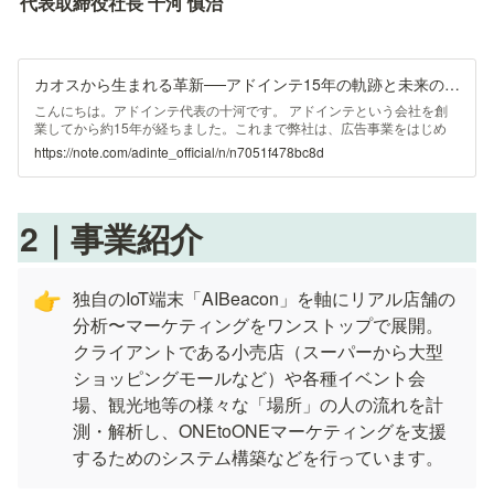
代表取締役社長 十河 慎治
カオスから生まれる革新──アドインテ15年の軌跡と未来のビジョン（前編）｜株式会社アドインテ
こんにちは。アドインテ代表の十河です。 アドインテという会社を創
業してから約15年が経ちました。これまで弊社は、広告事業をはじめ
様々な事業を展開してきましたが、サービスのPRは行っていたもの
https://note.com/adinte_official/n/n7051f478bc8d
の、会社そのものの発信はなかなかできていませんでした。先日ようや
く会社紹介資料を作成したので、アドインテのことを知りたい方はまず
この資料をご覧いただければと思います。 今回、さらに興味をお持ち
いただいた方に向けて、アドインテの歴史や目指すビジョンについてご
2
｜
事業紹介
紹介します。少々長いですが、初めて公開する内容も多いのでぜひお付
き合いください。 アドインテ誕生前夜 アドインテの設立には、私の前
職で
独自のIoT端末「AIBeacon」を軸にリアル店舗の
👉
分析〜マーケティングをワンストップで展開。

クライアントである小売店（スーパーから大型
ショッピングモールなど）や各種イベント会
場、観光地等の様々な「場所」の人の流れを計
測・解析し、ONEtoONEマーケティングを支援
するためのシステム構築などを行っています。