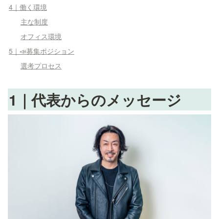
4｜働く環境
主な制度
オフィス環境
5｜📣募集ポジション
選考プロセス
1
｜代表からの
メッセージ