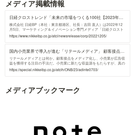
メディア掲載情報
日経クロストレンド「未来の市場をつくる100社【2023年版】」を発表
株式会社 日経BP（本社：東京都港区、社長：吉田 直人）は2022年12
月5日、マーケティング＆イノベーション専門メディア「日経クロスト
レンド」が作成した「未来の市場をつくる100社【2023年版】」を発表
https://www.nikkeibp.co.jp/atcl/newsrelease/corp/20221205/
しました。
国内小売業界で導入が進む「リテールメディア」 顧客接点のメディア化で1 to 1コミュニケーションを実現
リテールメディアとは何か。顧客接点をメディア化し、小売業が広告収
益を獲得する注目の手法だ。小売業に新たな収益源をもたらすが、真の
意義は顧客体験の向上にある。実店舗の購買行動データを起点に、いか
https://special.nikkeibp.co.jp/atclh/ONB/23/adinte0703/
に1 to 1コミュニケーションを実現するか。リテールメディアの企画か
ら構築、運用までを支援し、国内で強く支持を集めるアドインテに成功
の要諦を聞いた。
メディアブックマーク